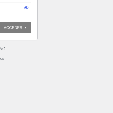
eña?
ios