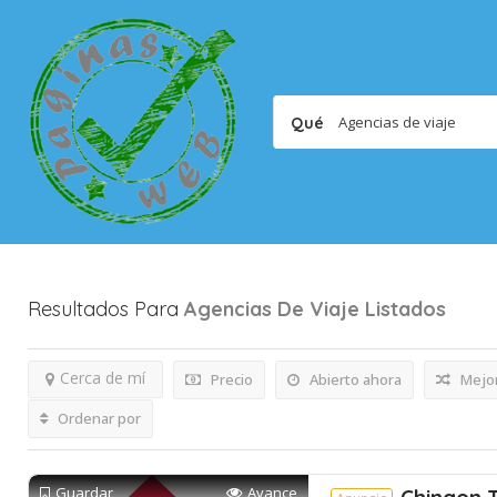
Qué
Resultados Para
Agencias De Viaje
Listados
Cerca de mí
Precio
Abierto ahora
Mejor
Ordenar por
Guardar
Avance