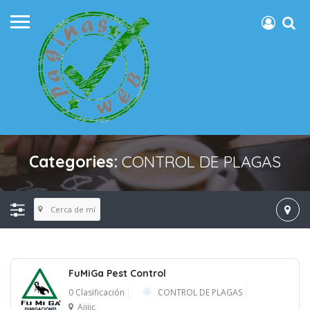
Categories:
CONTROL DE PLAGAS
Cerca de mí
FuMiGa Pest Control
0 Clasificación
CONTROL DE PLAGAS
Ajijic