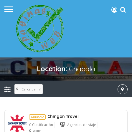
Location:
Chapala
Cerca de mí
Chingon Travel
Anuncio
0 Clasificación
Agencias de viaje
Ajijic