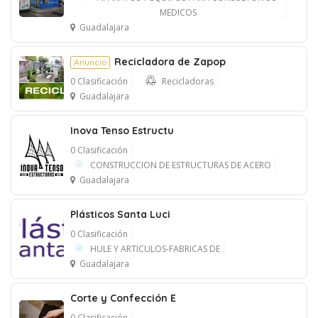
MEDICOS
Anuncio
Guadalajara
Recicladora de Zapop
Anuncio
0 Clasificación
Recicladoras
Guadalajara
Anuncio
Inova Tenso Estructu
0 Clasificación
CONSTRUCCION DE ESTRUCTURAS DE ACERO
Guadalajara
Plásticos Santa Luci
0 Clasificación
HULE Y ARTICULOS-FABRICAS DE
Guadalajara
Corte y Confección E
0 Clasificación