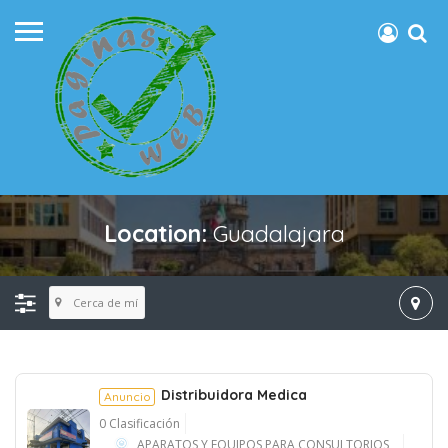
Location:
Guadalajara
Cerca de mí
Distribuidora Medica
Anuncio
0 Clasificación
APARATOS Y EQUIPOS PARA CONSULTORIOS